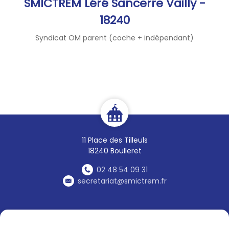
SMICTREM Léré Sancerre Vailly -
18240
Syndicat OM parent (coche + indépendant)
11 Place des Tilleuls
18240 Boulleret
02 48 54 09 31
secretariat@smictrem.fr