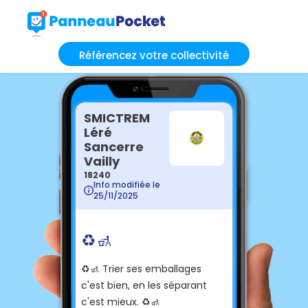
Référencez votre collectivité
SMICTREM
Léré
Sancerre
Vailly
18240
Info modifiée le
25/11/2025
♻️🚮
♻️🚮 Trier ses emballages
c'est bien, en les séparant
c'est mieux. ♻️🚮