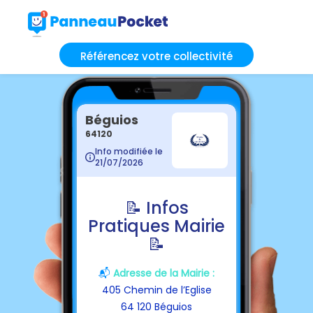
Référencez votre collectivité
Béguios
64120
Info modifiée le
21/07/2026
📝 Infos
Pratiques Mairie
📝
📬
Adresse de la Mairie :
405 Chemin de l’Eglise
64 120 Béguios