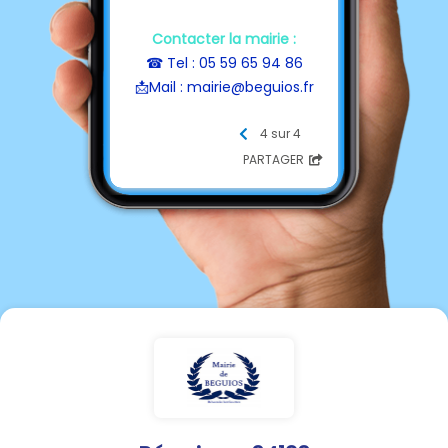
Contacter la mairie :
☎ Tel : 05 59 65 94 86
📩Mail : mairie@beguios.fr
Horaires d’ouverture :
4 sur 4
⏱️
Mardi de 13h00 à 17h00
PARTAGER
Vendredi de 8h00 à 12h00