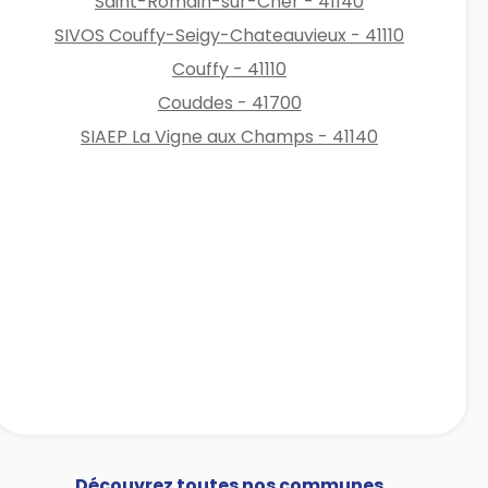
Saint-Romain-sur-Cher - 41140
SIVOS Couffy-Seigy-Chateauvieux - 41110
Couffy - 41110
Couddes - 41700
SIAEP La Vigne aux Champs - 41140
Découvrez toutes nos communes