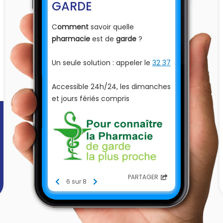
GARDE
C
omment
savoir quelle
pharmacie
est de
garde
?
Un seule solution : appeler le
32 37
Accessible 24h/24, les dimanches
et jours fériés compris
PARTAGER
6 sur 8