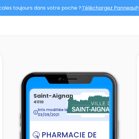
ocales toujours dans votre poche ?
Téléchargez PanneauPo
Saint-Aignan
41110
Info modifiée le
03/09/2021
🤒 PHARMACIE DE