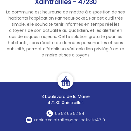
Xaintrailles - 47230
👉
Pour rappel, le foyer des
La commune est heureuse de mettre à disposition de ses
associations est ouvert afin
habitants l’application PanneauPocket. Par cet outil très
de vous permettre de
simple, elle souhaite tenir informés en temps réel les
recharger vos téléphones
citoyens de son actualité au quotidien, et les alerter en
portables, ordinateurs,
cas de risques majeurs. Cette solution gratuite pour les
tablettes et lampes torches.
habitants, sans récolte de données personnelles et sans
publicité, permet d’établir un véritable lien privilégié entre
La collectivité remercie les
le maire et ses citoyens.
administrés pour leur
compréhension et leur
patience.
3 boulevard de la Mairie
47230 Xaintrailles
05 53 65 52 94
mairie.xaintrailles@collectivite47.fr