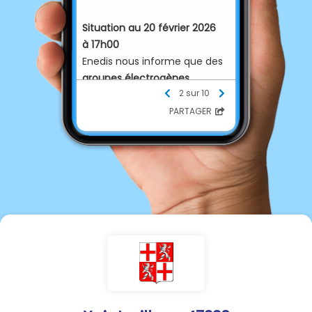
Situation au 20 février 2026
à 17h00
Enedis nous informe que des
groupes électrogènes
2 sur 10
devraient être acheminés
dans la soirée
dans le secteur
PARTAGER
route d'Ambrus et commune
d'Ambrus.
La
mise en service serait
envisagée dans la journée de
demain.
Un nouveau contact sera pris
avec Enedis demain afin de
confirmer l’installation et la
mise en fonctionnement de
ces équipements.