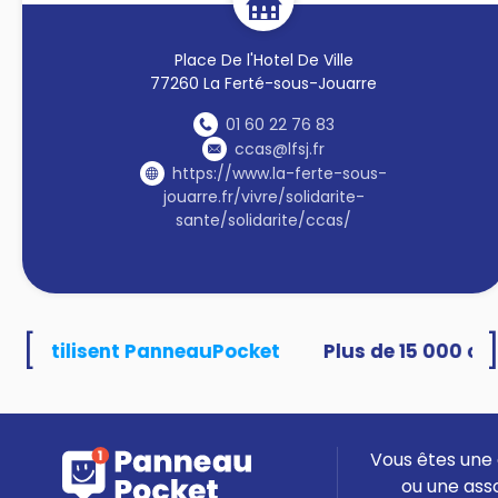
Place De l'Hotel De Ville
77260 La Ferté-sous-Jouarre
01 60 22 76 83
ccas@lfsj.fr
https://www.la-ferte-sous-
jouarre.fr/vivre/solidarite-
sante/solidarite/ccas/
[
tés utilisent PanneauPocket
Vous êtes une 
ou une ass