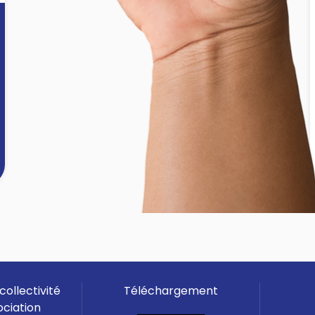
- les coordonnées d'une
personne à contacter en cas
d'urgence (nom, prénom, adresse
et numéro de téléphone).
Cette inscription peut être
effectuée par
soi-même ou par
une personne de votre choix,
directement au CCAS
ou par le
biais du
site Internet de la Ville
www.lfsj.fr
Pour tous
renseignement
s, vous
pouvez contacter le
CCAS au 01
]
60 22 63 73.
collectivité
Téléchargement
ociation