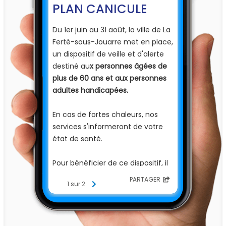
PLAN CANICULE
Du 1er juin au 31 août, la ville de La
Ferté-sous-Jouarre met en place,
un dispositif de veille et d'alerte
destiné au
x personnes âgées de
plus de 60 ans et aux personnes
adultes handicapées.
En cas de fortes chaleurs, nos
services s'informeront de votre
état de santé.
Pour bénéficier de ce dispositif, il
suffit de procéder à
une
PARTAGER
1 sur 2
inscription
pour laquelle, il vous
sera demandé :
- votre pièce d'identité,
- un justificatif de domicile,