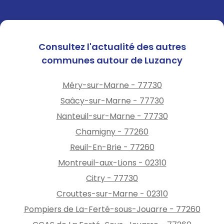
pailles.
📅 Ces interdictions
Consultez l'actualité des autres
s'appliquent immédiatement
communes autour de Luzancy
et resteront en vigueur
jusqu'à la fin officielle de la
Méry-sur-Marne - 77730
vigilance rouge canicule.
Saâcy-sur-Marne - 77730
👮 Les forces de gendarmerie
veilleront au strict respect de
Nanteuil-sur-Marne - 77730
ces mesures d'interdiction.
Chamigny - 77260
🔥 APPEL À LA VIGILANCE
Reuil-En-Brie - 77260
COLLECTIVE :La municipalité
de Luzancy appelle chacun
Montreuil-aux-Lions - 02310
d’entre vous à la plus grande
Citry - 77730
prudence. Évitez absolument
Crouttes-sur-Marne - 02310
tout comportement à risque
Pompiers de La-Ferté-sous-Jouarre - 77260
à proximité des zones sèches
(barbecues, travaux générant