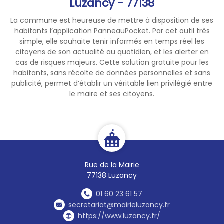
Luzancy - 77138
et-Marne a pris un arrêté
d'urgence
La commune est heureuse de mettre à disposition de ses
(DDT/2026/CAD/002)
habitants l’application PanneauPocket. Par cet outil très
réglementant
simple, elle souhaite tenir informés en temps réel les
temporairement les activités
citoyens de son actualité au quotidien, et les alerter en
de récolte.
cas de risques majeurs. Cette solution gratuite pour les
habitants, sans récolte de données personnelles et sans
publicité, permet d’établir un véritable lien privilégié entre
le maire et ses citoyens.
⚠️ MESURES APPLICABLES
IMMÉDIATEMENT SUR LA
COMMUNE :
❌ Interdiction stricte et
absolue de tous les travaux
Rue de la Mairie
de moissonnage sur
77138 Luzancy
l’ensemble du territoire.
❌ Interdiction stricte et
01 60 23 61 57
absolue de toutes les
secretariat@mairieluzancy.fr
https://www.luzancy.fr/
opérations de pressage des