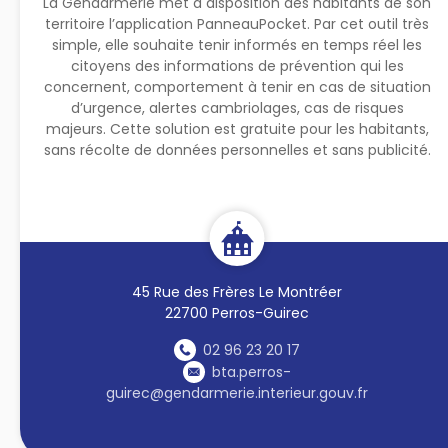
La Gendarmerie met à disposition des habitants de son
territoire l’application PanneauPocket. Par cet outil très
simple, elle souhaite tenir informés en temps réel les
citoyens des informations de prévention qui les
concernent, comportement à tenir en cas de situation
d’urgence, alertes cambriolages, cas de risques
majeurs. Cette solution est gratuite pour les habitants,
sans récolte de données personnelles et sans publicité.
45 Rue des Frères Le Montréer
22700 Perros-Guirec
02 96 23 20 17
bta.perros-
guirec@gendarmerie.interieur.gouv.fr