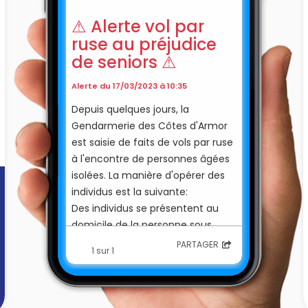
⚠ Alerte vol par
ruse au préjudice
de seniors ⚠
Alerte du 17/03/2023 à 10:35
Depuis quelques jours, la
Gendarmerie des Côtes d'Armor
est saisie de faits de vols par ruse
à l'encontre de personnes âgées
isolées. La manière d'opérer des
individus est la suivante:
Des individus se présentent au
domicile de la personne sous
prétexte de vendre des petits
PARTAGER
1 sur 1
objets de leur conception ou
expliquant qu'ils sont des agents
d'EDF/ ENEDIS. Ces individus
trouveront ensuite un prétexte