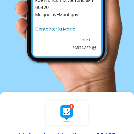
Rue François Mitterrand BP 1
60420
Maignelay-Montigny
Contacter la Mairie :
☎
03 44 51 14 01
1 sur 1
📩
info@maignelay-
PARTAGER
montigny.fr
💻
http://www.maignelay-
montigny.fr