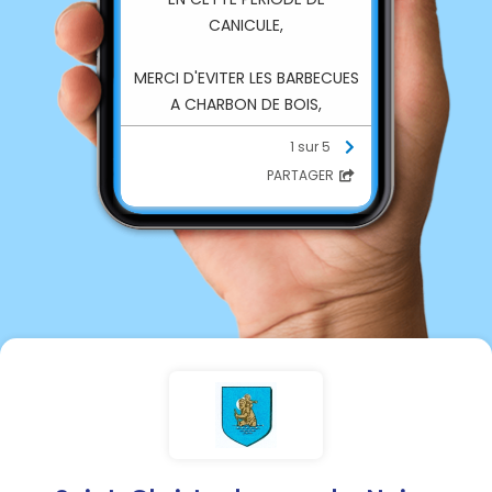
CANICULE,
MERCI D'EVITER LES BARBECUES
A CHARBON DE BOIS,
LES BRULAGES DE VEGETAUX
1 sur 5
PARTAGER
(les recommandations étant
d'avoir un point d'eau à moins
de 25 mètres)
MERCI DE VOTRE
COMPREHENSION