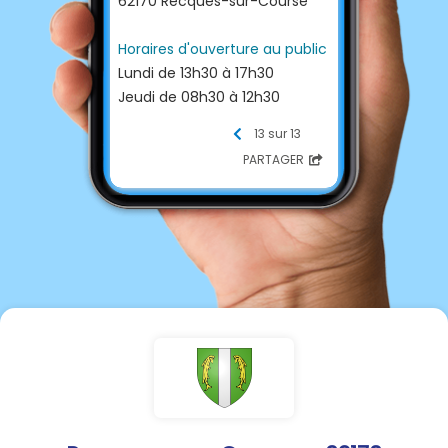
62170 Recques-sur-Course
Horaires d'ouverture au public
Lundi de 13h30 à 17h30
Jeudi de 08h30 à 12h30
13 sur 13
Contacter la Mairie :
PARTAGER
☎ Téléphone
03 21 90 78 47
📩 E-mail
mairie-recques-sur-
course@wanadoo.fr