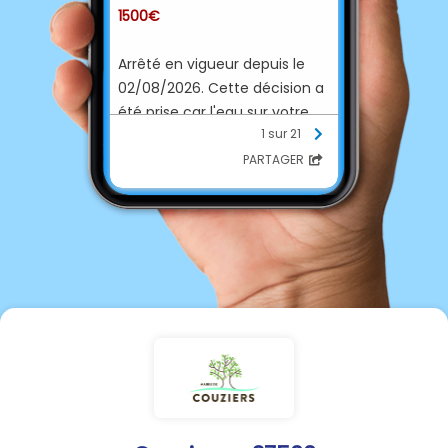
1500€
Arrêté en vigueur depuis le
02/08/2026. Cette décision a
été prise car l'eau sur votre
1 sur 21
territoire au niveau de la zone
Bassin du Negron a atteint
un
PARTAGER
seuil critique
.
Pour plus d'informations,
merci de consulter l'
arrêté de
restriction
et l'
arrêté cadre
préfectoral
.
RAPPEL :
*
arrosage des jardins
potagers
INTERDIT
de 8h à 20h
*
arrosage des massifs fleuris,