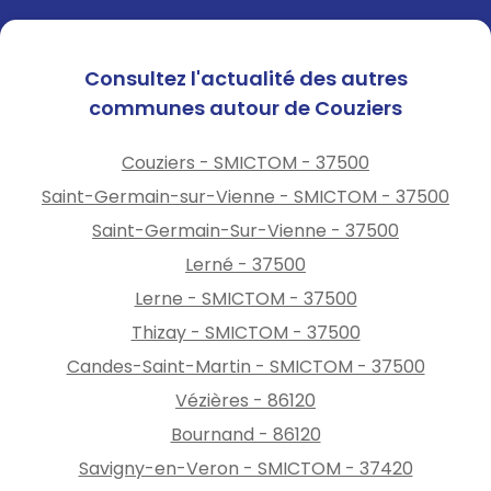
*
Nettoyage des façades,
toitures, trottoirs et autres
surfaces imperméabilisées
Consultez l'actualité des autres
INTERDIT
sauf si réalisé par
communes autour de Couziers
une collectivité ou une
entreprise de nettoyage
Couziers - SMICTOM - 37500
professionnel
Saint-Germain-sur-Vienne - SMICTOM - 37500
*
Alimentation des fontaines
Saint-Germain-Sur-Vienne - 37500
d’ornement, bassins
Lerné - 37500
d’ornements, jeux d’eau et
Lerne - SMICTOM - 37500
autres en circuit
ouvert
INTERDIT
Thizay - SMICTOM - 37500
Candes-Saint-Martin - SMICTOM - 37500
Vézières - 86120
Bournand - 86120
Savigny-en-Veron - SMICTOM - 37420