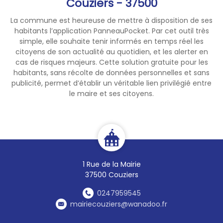
Couziers - 37500
pelouse, arbres et
La commune est heureuse de mettre à disposition de ses
arbustes
INTERDIT
habitants l’application PanneauPocket. Par cet outil très
simple, elle souhaite tenir informés en temps réel les
*
remplissage et vidange de
citoyens de son actualité au quotidien, et les alerter en
piscine de plus de
cas de risques majeurs. Cette solution gratuite pour les
1m3
INTERDIT
habitants, sans récolte de données personnelles et sans
publicité, permet d’établir un véritable lien privilégié entre
le maire et ses citoyens.
*
lavage de véhicules à
domicile
INTERDIT
*
lavage de véhicules par des
professionnels
INTERDIT
hors
stations professionnelles
1 Rue de la Mairie
équipées d’un système de
37500 Couziers
recyclage des eaux et/ou
d’un système de lavage
0247959545
haute pression
mairiecouziers@wanadoo.fr