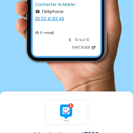
Contacter la Mairie :
☎ Téléphone
05 53 41 83 45
📩 E-mail
mairie@montastruc47.fr
10 sur 10
PARTAGER
Heures d'ouvertures
🕰
Lundi, Mardi, Jeudi :
13h30-17h30
*****
Mercredi :
8h00-12h00