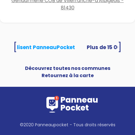
Gendarmerie COB de Villefranche-d'Albigeois -
81430
[
]
tés utilisent PanneauPocket
Découvrez toutes nos communes
Retournez à la carte
©2020 Panneaupocket - Tous droits réservés