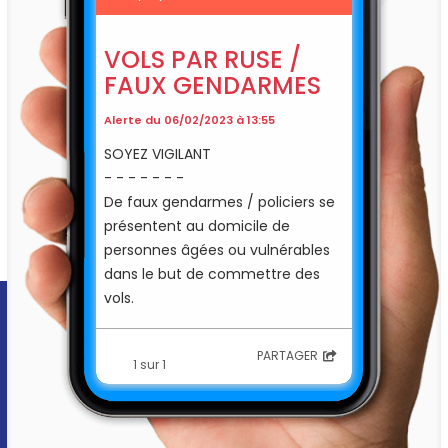
VOLS PAR RUSE /
FAUX GENDARMES
Alerte du 06/02/2023 à 13:55
SOYEZ VIGILANT
- - - - - - -
De faux gendarmes / policiers se
présentent au domicile de
personnes âgées ou vulnérables
dans le but de commettre des
vols.
Ils portent une tenue bleue et une
PARTAGER
1 sur 1
casquette pour porter à
confusion.
"LES BONS RÉFLEXES "