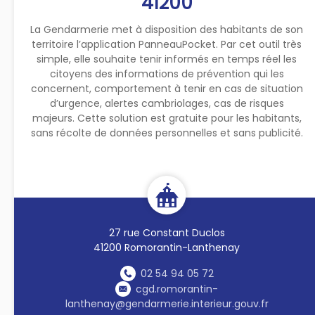
41200
La Gendarmerie met à disposition des habitants de son
territoire l’application PanneauPocket. Par cet outil très
simple, elle souhaite tenir informés en temps réel les
citoyens des informations de prévention qui les
concernent, comportement à tenir en cas de situation
d’urgence, alertes cambriolages, cas de risques
majeurs. Cette solution est gratuite pour les habitants,
sans récolte de données personnelles et sans publicité.
27 rue Constant Duclos
41200 Romorantin-Lanthenay
02 54 94 05 72
cgd.romorantin-
lanthenay@gendarmerie.interieur.gouv.fr