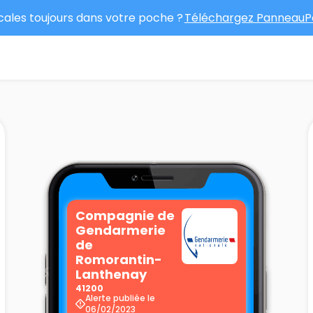
ocales toujours dans votre poche ?
Téléchargez PanneauPo
Compagnie de
Gendarmerie
de
Romorantin-
Lanthenay
41200
Alerte publiée le
06/02/2023