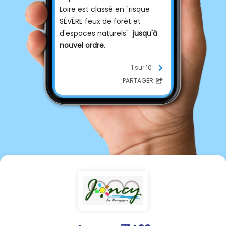
Loire est classé en "risque
SÉVÈRE feux de forêt et
d'espaces naturels"
jusqu'à
nouvel ordre
.
1 sur 10
Des feux de broussailles se
PARTAGER
sont déclarés vendredi soir à
Rains
Vigilance accrue et
comportements adaptés
sont nécessaires
.