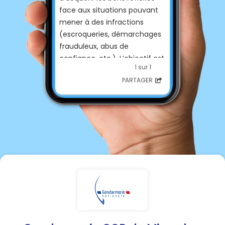
face aux situations pouvant
mener à des infractions
(escroqueries, démarchages
frauduleux, abus de
confiance, etc.). L’objectif est
1 sur 1
avant tout préventif :
PARTAGER
informer et sensibiliser pour
éviter que ces situations ne
se produisent et ainsi limiter
les cas nécessitant la
constatation d’une infraction
et le recueil d’une plainte.