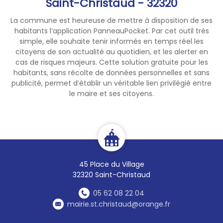
Saint-Christaud - 32320
MIÉLAN
💻
La commune est heureuse de mettre à disposition de ses
Mardi 28 juillet, 25 août, 29
habitants l’application PanneauPocket. Par cet outil très
septembre 2026 matin
simple, elle souhaite tenir informés en temps réel les
SUR RDV au
09.62.51.20.43
citoyens de son actualité au quotidien, et les alerter en
📞
cas de risques majeurs. Cette solution gratuite pour les
habitants, sans récolte de données personnelles et sans
MONTESQUIOU
💻
publicité, permet d’établir un véritable lien privilégié entre
Mardi 28 juillet, 25 août, 29
le maire et ses citoyens.
septembre 2026 après-midi
SUR RDV au
05.62.70.91.18
📞
45 Place du Village
32320 Saint-Christaud
05 62 08 22 04
mairie.st.christaud@orange.fr