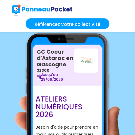
Référencez votre collectivité
CC Coeur
d'Astarac en
Gascogne
32300
Jusqu'au
29/09/2026
ATELIERS
NUMÉRIQUES
2026
Besoin d'aide pour prendre en
main vos outils numériques,