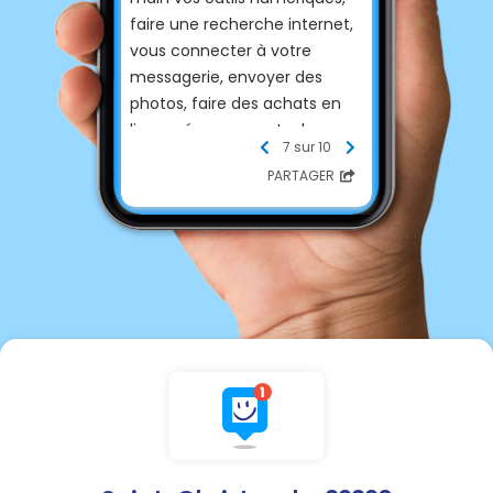
faire une recherche internet,
vous connecter à votre
messagerie, envoyer des
photos, faire des achats en
ligne, gérer vos mots de
7 sur 10
passe ou découvrir l'IA ?
PARTAGER
Un conseiller numérique vous
accompagne
gratuitement lors d'un
rendez-vous individuel ouvert
à tous !
GRATUIT
MIRANDE
💻
Mardi 21 juillet, 11 août, 22
septembre 2026
SUR RDV au
05.62.66.86.87
📞