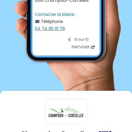
01110 Champdor-Corcelles
Contacter la Mairie :
☎ Téléphone
04 74 36 01 79
📩 E-mail
10 sur 10
champdor@orange.fr
PARTAGER
💻 Site internet
https://champdor-
corcelles.jimdofree.com/