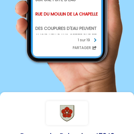
RUE DU MOULIN DE LA CHAPELLE
DES COUPURES D'EAU PEUVENT
AVOIR LIEU DANS CETTE RUE ET
1 sur 19
LES RUES VOISINES.
PARTAGER