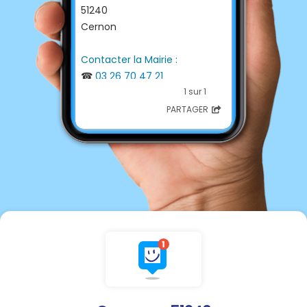
51240
Cernon
Contacter la Mairie :
☎
03 26 70 47 21
📩
mairiecernon@orange.fr
1 sur 1
PARTAGER