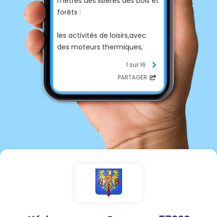
mètres des lisières des bois et
forêts :
les activités de loisirs,avec
des moteurs thermiques,
chaque jour de 13h00 à 22h00,
1 sur 16
PARTAGER
l’utilisation d’outils
générateurs d’étincelles
(engins thermiques,
débroussailleuses…), chaque
jour de 13h00 à 22h00.