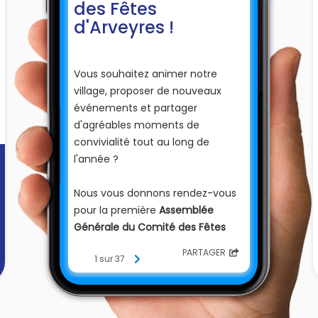
des Fêtes
d'Arveyres !
Vous souhaitez animer notre
village, proposer de nouveaux
événements et partager
d'agréables moments de
convivialité tout au long de
l'année ?
Nous vous donnons rendez-vous
pour la première
Assemblée
Générale du Comité des Fêtes
d'Arveyres
!
PARTAGER
1 sur 37
🗓️
lundi 31 aout 2026
⏰
À 18h00
📍
Salle des fêtes du bourg