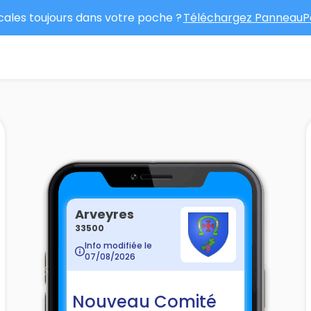
ocales toujours dans votre poche ?
Téléchargez PanneauPo
Arveyres
33500
Info modifiée le
07/08/2026
Nouveau Comité