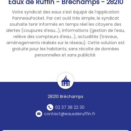
Eaux de Ruffin - Bréchamps - 28210
releveur dont les
coordonnées téléphoniques
Votre syndicat des eaux s’est équipé de l’application
figurent sur l'avis de passage
PanneauPocket. Par cet outil très simple, le syndicat
déposé dans votre boite aux
souhaite tenir informés en temps réel les citoyens des
alertes (coupures d’eau...), informations (gestion de l’eau,
lettres ou de nous
relève des compteurs d’eau...), actualités (travaux,
communiquer votre index :
aménagements réalisés sur le réseau). Cette solution est
- soit sur le portail abonné
gratuite pour les habitants, sans récolte de données
https://abonnes.eauxderuffin.
personnelles et sans publicité.
fr/#/connexion
- soit par mail.
En vous remerciant de bien
vouloir réserver le meilleur
accueil à nos agents.
28210 Bréchamps
02 37 38 22 30
contact@eauxderuffin.fr