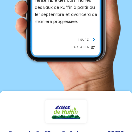
l'ensemble des communes
des Eaux de Ruffin à partir du
1er septembre et avancera de
manière progressive.
Nous vous remercions de bien
1 sur 2
vouloir dégager l'accès de
PARTAGER
votre compteur et nettoyer
l'intérieur même du regard le
cas échéant.
Nous vous rappelons que les
agents ne sont pas autorisés
à rentrer dans les propriétés
privées sauf accord écrit
préalable.
En cas d'absence, merci de
prendre RDV avec l'agent