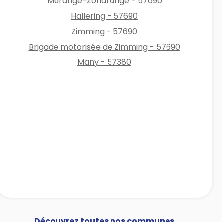
Marange-Zondrange - 57690
Hallering - 57690
Zimming - 57690
Brigade motorisée de Zimming - 57690
Many - 57380
Découvrez toutes nos communes