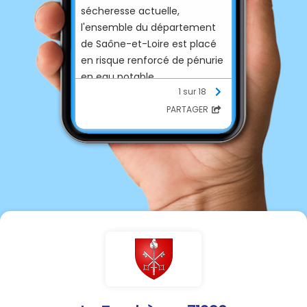
sécheresse actuelle,
l'ensemble du département
de Saône-et-Loire est placé
en risque renforcé de pénurie
en eau potable.
1 sur 18
⚠ Le stade suivant est celui
PARTAGER
de la pénurie effective.
🟠 En cas d’aggravation de la
situation, les premières
pénuries sont envisagées d’ici
quelques jours et pourraient
impacter plusieurs milliers de
personnes.
Afin d'éviter cette extrémité,
la préfecture appelle chacun
à la responsabilité. Chaque