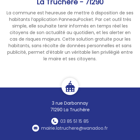
La Truchère - 71290
geste compte :
La commune est heureuse de mettre à disposition de ses
habitants l’application PanneauPocket. Par cet outil très
• Limiter la durée des douches
simple, elle souhaite tenir informés en temps réel les
à 4 ou 5 minutes
citoyens de son actualité au quotidien, et les alerter en
• Ne pas remplir les piscines
cas de risques majeurs. Cette solution gratuite pour les
• Ne pas laver son véhicule
habitants, sans récolte de données personnelles et sans
publicité, permet d’établir un véritable lien privilégié entre
le maire et ses citoyens.
L'eau potable est une
ressource précieuse et
limitée : les efforts de
chacun, même modestes,
contribuent collectivement à
préserver la ressource
3 rue Darbonnay
disponible pour tous. La
71290 La Truchère
préfecture rappelle que ces
gestes simples, adoptés dès
03 85 51 15 85
aujourd'hui, permettent de
mairie.latruchere@wanadoo.fr
limiter le recours à des