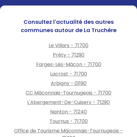
mesures de restriction plus
contraignantes.
Consultez l'actualité des autres
La situation fait l'objet d'un
communes autour de La Truchère
suivi quotidien par les services
de l'État en lien avec les
Le Villars - 71700
syndicats des eaux. Des
points d'actualisation seront
Préty - 71290
communiqués en fonction de
Farges-Lès-Mâcon - 71700
l'évolution de la ressource en
Lacrost - 71700
eau potable.
Arbigny - 01190
CC Mâconnais-Tournugeois - 71700
L'Abergement-De-Cuisery - 71290
Nanton - 71240
Tournus - 71700
Office de Tourisme Mâconnais-Tournugeois -