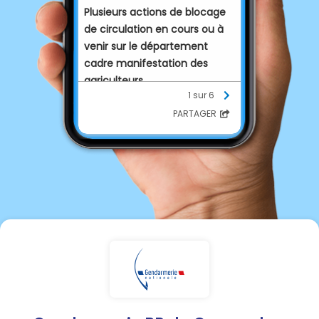
Plusieurs actions de blocage
de circulation en cours ou à
venir sur le département
cadre manifestation des
agriculteurs.
1 sur 6
Evitez les grands axes et les
axes autoroutiers; évitez les
PARTAGER
grandes agglomérations
(Montauban, Castelsarrasin).
Suivez l'évolution des
difficultés de circulation sur
les média.