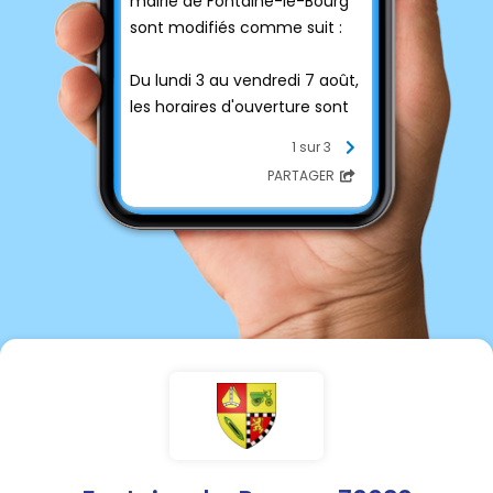
mairie de Fontaine-le-Bourg
sont modifiés comme suit :
Du lundi 3 au vendredi 7 août,
les horaires d'ouverture sont
les suivants :
1 sur 3
- Lundi de 13h30 à 17h00
PARTAGER
- Mardi de 8h30 à 12h00
- Jeudi de 13h30 à 17h00
- Vendredi de 13h30 à 17h00
Du lundi 10 au vendredi 14
août, les horaires d'ouverture
sont les suivants :
- Lundi, Mardi, Jeudi et
Vendredi de 8h30 à 12h00 et
de 13h30 à 17h00
Mercredi de 8h30 à 12h00