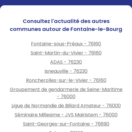
En dehors de ces horaires
d'ouverture, pour toute
Consultez l'actualité des autres
urgence, l'accueil de la mairie
communes autour de Fontaine-le-Bourg
reste joignable au
02.35.34.67.37
Fontaine-sous-Préaux - 76160
Saint-Martin-du-Vivier - 76160
L'agence postale communale
sera ouverte aux horaires
ADAS - 76230
habituels tout au long du
Isneauville - 76230
mois d'août
Roncherolles-sur-le-Vivier - 76160
Groupement de gendarmerie de Seine-Maritime
Nous vous remercions pour
- 76000
votre compréhension
Ligue de Normandie de Billard Amateur - 76000
Séminaire Millesime - JVS Mairistem - 76000
Saint-Georges-sur-Fontaine - 76690