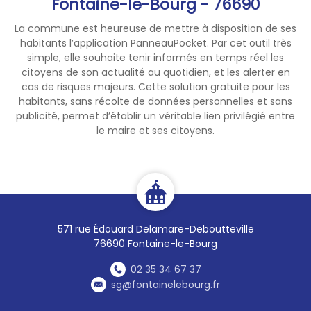
Fontaine-le-Bourg - 76690
Du lundi 17 au vendredi 21
août, les horaires d'ouverture
La commune est heureuse de mettre à disposition de ses
sont les suivants :
habitants l’application PanneauPocket. Par cet outil très
- Lundi de 13h30 à 17h00
simple, elle souhaite tenir informés en temps réel les
citoyens de son actualité au quotidien, et les alerter en
- Mardi de 13h30 à 17h00
cas de risques majeurs. Cette solution gratuite pour les
- Mercredi de 8h30 à 12h00
habitants, sans récolte de données personnelles et sans
- Jeudi de 13h30 à 17h00
publicité, permet d’établir un véritable lien privilégié entre
- Vendredi de 13h30 à 17h00
le maire et ses citoyens.
Du lundi 24 au vendredi 28
août, les horaires d'ouverture
sont les suivants :
- Lundi de 13h30 à 17h00
- Mardi de 13h30 à 17h00
571 rue Édouard Delamare-Deboutteville
- Mercredi de 8h30 à 12h00
76690 Fontaine-le-Bourg
- Jeudi de 8h30 à 12h00 et de
02 35 34 67 37
13h30 à 17h00
sg@fontainelebourg.fr
- Vendredi de 8h30 à 12h00 et
de 13h30 à 17h00