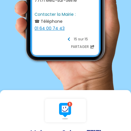
77171 Melz-sur-Seine
Contacter la Mairie :
☎ Téléphone
01 64 00 74 43
15 sur 15
Nouveaux horaires
PARTAGER
Permanence téléphonique &
accueil public
Lundi 9h00 à 12h00 - 13h00 à
17h00
Mercredi 9h00 à 12h00 - 13h00
à 15h00
Vendredi 9h00 à 12h00
📩 E-mail
mairie@melzsurseine.fr
💻 Site internet