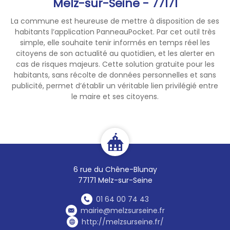
Melz-sur-Seine - 77171
http://melzsurseine.fr/
La commune est heureuse de mettre à disposition de ses
ARTISANS - ENTREPRISES
habitants l’application PanneauPocket. Par cet outil très
simple, elle souhaite tenir informés en temps réel les
citoyens de son actualité au quotidien, et les alerter en
cas de risques majeurs. Cette solution gratuite pour les
habitants, sans récolte de données personnelles et sans
publicité, permet d’établir un véritable lien privilégié entre
le maire et ses citoyens.
6 rue du Chêne-Blunay
77171 Melz-sur-Seine
01 64 00 74 43
mairie@melzsurseine.fr
http://melzsurseine.fr/