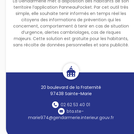
La Gendarmerie met à disposition des habitants de son
territoire l’application PanneauPocket. Par cet outil très
simple, elle souhaite tenir informés en temps réel les
citoyens des informations de prévention qui les
concernent, comportement à tenir en cas de situation
d’urgence, alertes cambriolages, cas de risques
majeurs. Cette solution est gratuite pour les habitants,
sans récolte de données personnelles et sans publicité.
20 boulevard de la Fraternité
97438 Sainte-Marie
02 62 53 40 01
bta.ste-
marie974@gendarmerie.interieur.gouv.fr