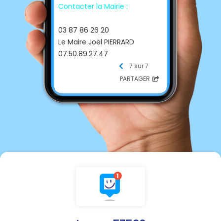
Contacter la Mairie :
☎ Téléphone
03 87 86 26 20
Le Maire Joël PIERRARD
07.50.89.27.47
📩 E-mail
7 sur 7
mairiedelucy@orange.fr
PARTAGER
Heures de
permanence
Ouverture au public.
Mardi de 16h à 18h
Jeudi de 10h à 12h