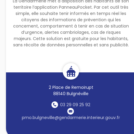
La Gendarmerie met à disposition des habitants de son
territoire l’application PanneauPocket. Par cet outil très
simple, elle souhaite tenir informés en temps réel les
citoyens des informations de prévention qui les
concernent, comportement à tenir en cas de situation
d’urgence, alertes cambriolages, cas de risques
majeurs. Cette solution est gratuite pour les habitants,
sans récolte de données personnelles et sans publicité.
2 Place de Remoirupt
88140 Bulgnéville
03 29 09 25 92
pmo.bulgneville@gendarmerie.interieur.gouv.fr