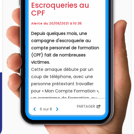
Escroqueries au
CPF
Alerte du 20/05/2021 à 10:35
Depuis quelques mois, une
campagne d'escroquerie au
compte personnel de formation
(CPF) fait de nombreuses
victimes.
Cette arnaque débute par un
coup de téléphone, avec une
personne prétextant travailler
pour « Mon Compte Formation »,
un organisme de formation, ou
bien encore un organisme public
PARTAGER
6 sur 8
comme le groupe Caisse des
Dépôts, le ministère du Travail, de
l'Emploi et de l'Insertion ou Pôle
Emploi.