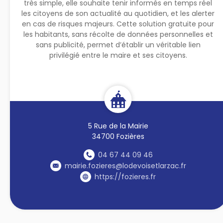
très simple, elle souhaite tenir informés en temps réel
les citoyens de son actualité au quotidien, et les alerter
en cas de risques majeurs. Cette solution gratuite pour
les habitants, sans récolte de données personnelles et
sans publicité, permet d’établir un véritable lien
privilégié entre le maire et ses citoyens.
5 Rue de la Mairie
34700 Fozières
04 67 44 09 46
mairie.fozieres@lodevoisetlarzac.fr
https://fozieres.fr