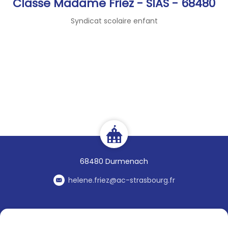
Classe Madame Friez - SIAS - 68480
Syndicat scolaire enfant
68480 Durmenach
helene.friez@ac-strasbourg.fr