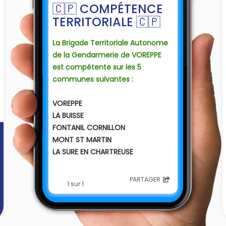
🇨🇵 COMPÉTENCE
TERRITORIALE 🇨🇵
La Brigade Territoriale Autonome
de la Gendarmerie de VOREPPE
est compétente sur les 5
communes suivantes :
VOREPPE
LA BUISSE
FONTANIL CORNILLON
MONT ST MARTIN
LA SURE EN CHARTREUSE
Son secteur géographique
PARTAGER
1 sur 1
s'étend sur environ 80 km².
Sa population avoisine les
18 000 habitants.