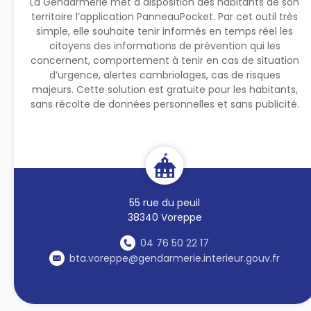
La Gendarmerie met à disposition des habitants de son
territoire l’application PanneauPocket. Par cet outil très
simple, elle souhaite tenir informés en temps réel les
citoyens des informations de prévention qui les
concernent, comportement à tenir en cas de situation
d’urgence, alertes cambriolages, cas de risques
majeurs. Cette solution est gratuite pour les habitants,
sans récolte de données personnelles et sans publicité.
55 rue du peuil
38340 Voreppe
04 76 50 22 17
bta.voreppe@gendarmerie.interieur.gouv.fr