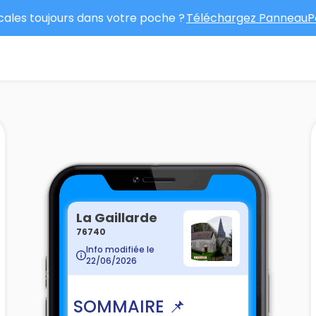
ocales toujours dans votre poche ?
Téléchargez PanneauPo
La Gaillarde
76740
Info modifiée le
22/06/2026
SOMMAIRE 📌