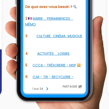
De quoi avez-vous besoin ?
🔍
2
MAIRIE _ PERMANENCES _
🇫🇷
MÉMO
3
🎬 🎵
CULTURE_CINÉMA_MUSIQUE
🎭 🎨
4
🏃 🏄
ACTIVITÉS _ LOISIRS
🚴 ⚓
5
📝
CCCA - TRÉSORERIE - MSP
👪
6
🗑
O.M - TRI - RECYCLERIE -
DÉCHÈTERIES
🚍
PARTAGER
1 sur 24
7
👬
CCCA - EMPLOI - RETRAITE
8
GENDARMERIE INFOS 🇨🇵