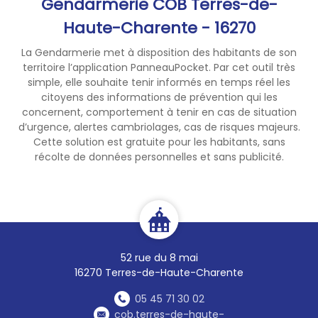
Gendarmerie COB Terres-de-
venir des incendies qui
sévissent en Gironde, en
Haute-Charente - 16270
raison d'un changement de
La Gendarmerie met à disposition des habitants de son
sens des vents.
territoire l’application PanneauPocket. Par cet outil très
simple, elle souhaite tenir informés en temps réel les
➡️ Sauf urgence, ne sur-
citoyens des informations de prévention qui les
sollicitez pas les numéros de
concernent, comportement à tenir en cas de situation
secours.
d’urgence, alertes cambriolages, cas de risques majeurs.
Cette solution est gratuite pour les habitants, sans
récolte de données personnelles et sans publicité.
52 rue du 8 mai
16270 Terres-de-Haute-Charente
05 45 71 30 02
cob.terres-de-haute-