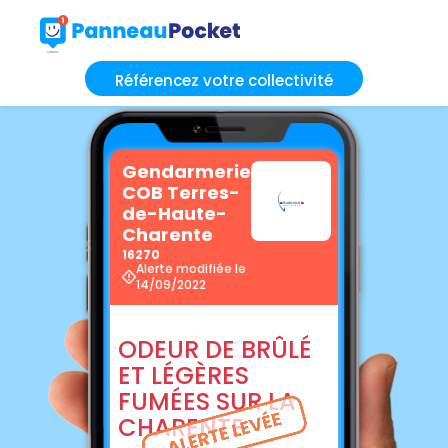
Référencez votre collectivité
Gendarmerie
COB Terres-
de-Haute-
Charente
16270
Alerte modifiée le
14/09/2022
ODEUR DE BRÛLÉ
ET LÉGÈRES
FUMÉES SUR LA
CHARENTE