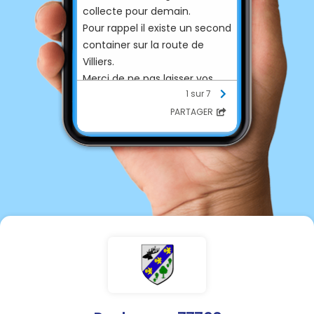
collecte pour demain.
Pour rappel il existe un second
container sur la route de
Villiers.
Merci de ne pas laisser vos
1 sur 7
bouteilles vides sur place
comme certains l’ont déjà
PARTAGER
fait…🙏