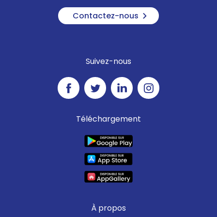
94
Contactez-nous
Samedi 29 août au Neubourg
15ᵉ édition du Forum des
associations du Neubourg
.
Suivez-nous
41 associations seront
présentes
RDV de 9h30 à 17h30, au
gymnase du Haut-Phare.
Entrée libre
Téléchargement
Plus d'infos ?
02 32 35 17 33
Samedi 29 août à Bacquepuis
Concours de pétanque
RDV au silo de Bacquepuis
pour un concours de
pétanque.
Inscriptions à partir de 13h
À propos
Jet du but à 14h