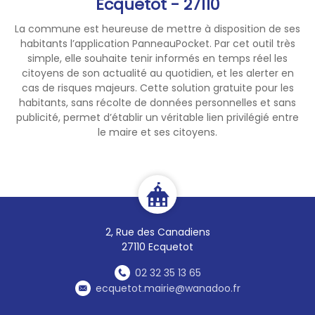
Ecquetot - 27110
- Acroforest
La commune est heureuse de mettre à disposition de ses
Samedi 8 août à Sainte-
habitants l’application PanneauPocket. Par cet outil très
Opportune-du-Bosc
simple, elle souhaite tenir informés en temps réel les
Soirée aux chandelles au
citoyens de son actualité au quotidien, et les alerter en
cas de risques majeurs. Cette solution gratuite pour les
Domaine du Champ-de-
habitants, sans récolte de données personnelles et sans
Bataille
👑
publicité, permet d’établir un véritable lien privilégié entre
RDV à partir de 19h30
le maire et ses citoyens.
Au programme : feu d'artifice,
concert de violon, bar à
champagne, musique
baroque, visite exclusive.
Tarifs :
Tarif plein - jardins :
18€
2, Rue des Canadiens
Tarif réduit - jardins :
15€
27110 Ecquetot
Tarif plein - jardins et
02 32 35 13 65
château :
24€
ecquetot.mairie@wanadoo.fr
Tarif réduit - jardins et
château :
20€