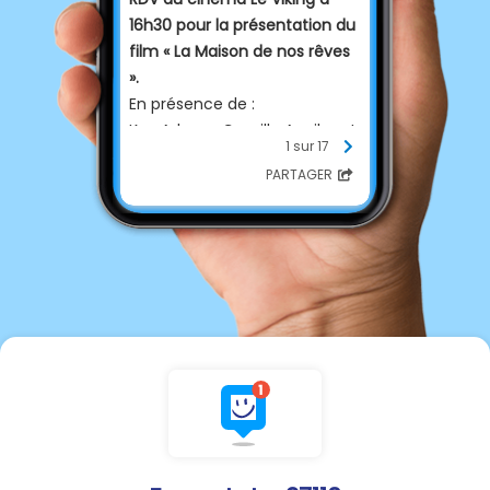
16h30 pour la présentation du
film « La Maison de nos rêves
».
En présence de :
Kev Adams, Camille Aguilar et
1 sur 17
Jonathan Lambert
PARTAGER
Tarif unique : 6 €
Pour réserver :
La Maison de
nos rêves - Film 2026 -
Séances & Réservation
Vendredi 7 août à Brosville
Accrobranche nocturne
RDV à partir de 11 ans, à la
lampe frontale, de 20h30 à
00h.
Plus d'infos ?
06 03 71 15 82
Pour réserver :
Offres & tarifs