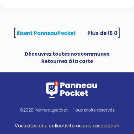
Dimanche 23 août au
Neubourg
Tout-petits au ciné
"Jean-Michel le caribou et les
[
]
ités utilisent PanneauPocket
histoires d’amour interdites."
RDV à 10h30 au cinéma Le
Viking 3€ par personne
Découvrez toutes nos communes
Plus d’infos ?
02 32 34 01 14
Retournez à la carte
Du 24 au 28 août au
Neubourg
Summer Camp avec le NB
Basket 🏀
Catégories U11 à U18, de 9h à
16h30, au gymnase du Haut-
©2020 Panneaupocket - Tous droits réservés
Phare.
Tarif : 80 € la semaine.
Vous êtes une collectivité ou une association
Pour réserver ?
07 68 37 06