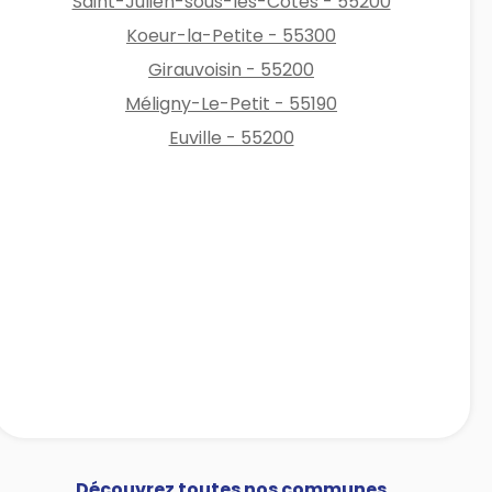
Saint-Julien-sous-les-Côtes - 55200
Koeur-la-Petite - 55300
Girauvoisin - 55200
Méligny-Le-Petit - 55190
Euville - 55200
Découvrez toutes nos communes