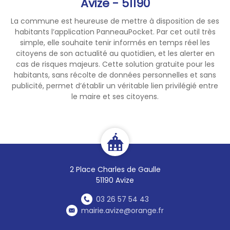
Avize - 51190
disposition.
La commune est heureuse de mettre à disposition de ses
Attention, les places sont
habitants l’application PanneauPocket. Par cet outil très
limitées !
simple, elle souhaite tenir informés en temps réel les
citoyens de son actualité au quotidien, et les alerter en
cas de risques majeurs. Cette solution gratuite pour les
habitants, sans récolte de données personnelles et sans
publicité, permet d’établir un véritable lien privilégié entre
le maire et ses citoyens.
2 Place Charles de Gaulle
51190 Avize
03 26 57 54 43
mairie.avize@orange.fr