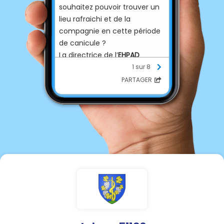
souhaitez pouvoir trouver un
lieu rafraichi et de la
compagnie en cette période
de canicule ?
La directrice de l’
EHPAD
d’Avize se propose de vous
1 sur 8
accueillir de 14H à 18H
.
PARTAGER
Il vous suffit d’appeler avant
12H la mairie d’Avize (03 26 57
54 43) ou directement
l'EHPAD (03 26 58 74 00) pour
prévenir de votre arrivée et
de prévoir une petite collation
à prendre sur place, yaourt,
fruit…
L’EHPAD dispose de plusieurs
salles climatisées et mettra
de l’eau fraiche à votre