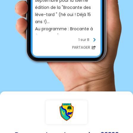
septembre pour la 15ème
édition de la "Brocante des
lève-tard " (hé oui ! Déjà 15
ans !)...
Au programme : Brocante à
l'extérieur (terrain de football
1 sur 8
et terrain de boules),
PARTAGER
artisanat en salle et
restauration sur place !
Toutes les informations sur
l'affiche ci-dessous.