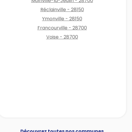
Moinville-la-Jeulin - 28700
Réclainville - 28150
Ymonville - 28150
Francourville - 28700
Voise - 28700
Découvrez toutes nos communes