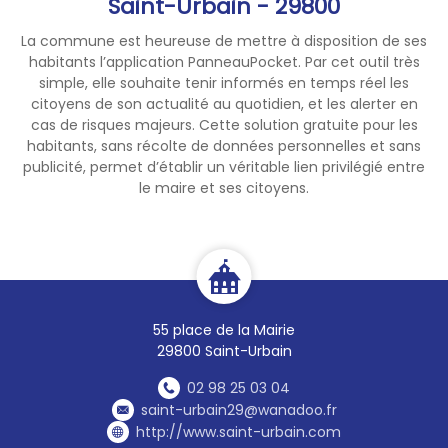
Saint-Urbain - 29800
eauduponant.fr
La commune est heureuse de mettre à disposition de ses
habitants l’application PanneauPocket. Par cet outil très
simple, elle souhaite tenir informés en temps réel les
citoyens de son actualité au quotidien, et les alerter en
cas de risques majeurs. Cette solution gratuite pour les
habitants, sans récolte de données personnelles et sans
publicité, permet d’établir un véritable lien privilégié entre
le maire et ses citoyens.
55 place de la Mairie
29800 Saint-Urbain
02 98 25 03 04
saint-urbain29@wanadoo.fr
http://www.saint-urbain.com