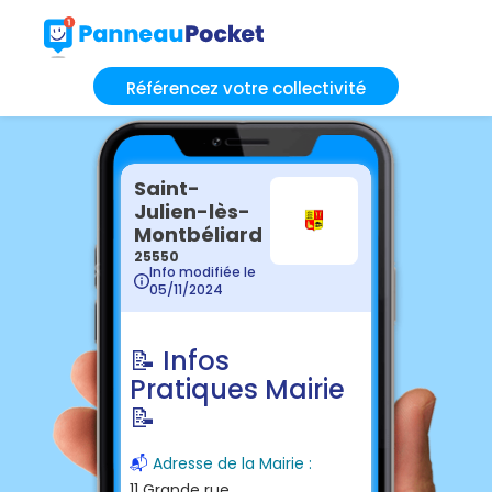
Référencez votre collectivité
Saint-
Julien-lès-
Montbéliard
25550
Info modifiée le
05/11/2024
📝 Infos
Pratiques Mairie
📝
📬
Adresse de la Mairie :
11 Grande rue