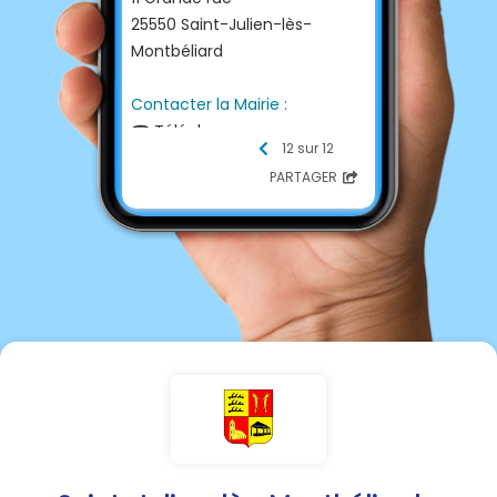
25550 Saint-Julien-lès-
Montbéliard
Contacter la Mairie :
☎ Téléphone
12 sur 12
03 81 93 43 85
PARTAGER
📩 E-mail
secretariat-mairie@saint-
julien-les-montbeliard.fr
💻 Site internet
http://www.saint-julien-les-
montbeliard.fr/
Ouverture secrétariat :
Mardi de 14h00 à 18h00
Jeudi de 9h00 à 12h00