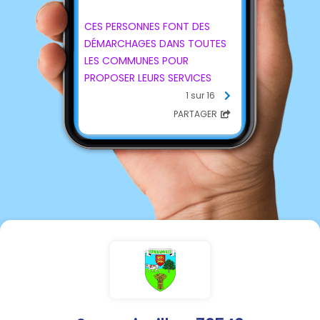
CES PERSONNES FONT DES
DÉMARCHAGES DANS TOUTES
LES COMMUNES POUR
PROPOSER LEURS SERVICES
(ENTRETIEN, NETTOYAGE,
1 sur 16
JARDINS, TOITURES...)
PARTAGER
SIGNALÉS COMME TRÈS
AGRESSIFS, N'HÉSITANT PAS À
FORCER LE PASSAGE POUR
PÉNÉTRER SUR LES PROPRIÉTÉS.
FAITES ATTENTION ET PRENEZ
VOS PRÉCAUTIONS