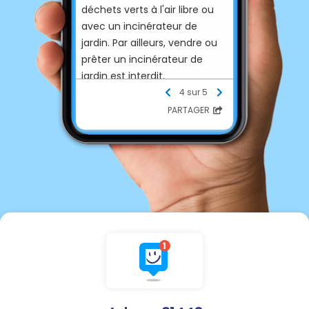
déchets verts à l'air libre ou
avec un incinérateur de
jardin. Par ailleurs, vendre ou
prêter un incinérateur de
jardin est interdit.
4 sur 5
Brûler des
déchets verts
,
PARTAGER
surtout s'ils sont humides,
dégage des
substances
toxiques pour les êtres
humains et l'environnement
(des particules fines
notamment)
.
Il faut également tenir
compte des
possibles
troubles de
voisinage
(odeurs ou
fumées) et des risques