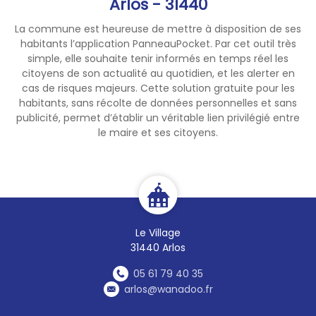
Arlos - 31440
d'incendie.
La commune est heureuse de mettre à disposition de ses
habitants l’application PanneauPocket. Par cet outil très
La personne qui brûle des
simple, elle souhaite tenir informés en temps réel les
déchets verts peut avoir à
citoyens de son actualité au quotidien, et les alerter en
payer une amende
cas de risques majeurs. Cette solution gratuite pour les
de
450 €
maximum. Si vous
habitants, sans récolte de données personnelles et sans
êtes incommodé par les
publicité, permet d’établir un véritable lien privilégié entre
le maire et ses citoyens.
odeurs, vous pouvez par
ailleurs
engager la
responsabilité de votre voisin
pour nuisances olfactives
.
Merci de déposer vos déchets
Le Village
verts à la déchetterie de
31440 Arlos
Saint-Béat-Lez.
05 61 79 40 35
arlos@wanadoo.fr