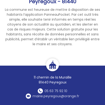
• Portes et fenêtres qui se
Peyregoux - 81440
bloquent
La commune est heureuse de mettre à disposition de ses
• Fissuration du carrelage
habitants l’application PanneauPocket. Par cet outil très
simple, elle souhaite tenir informés en temps réel les
⚠️ Ces désordres, d’abord
citoyens de son actualité au quotidien, et les alerter en
discrets, s’aggravent avec le
cas de risques majeurs. Cette solution gratuite pour les
temps.
habitants, sans récolte de données personnelles et sans
publicité, permet d’établir un véritable lien privilégié entre
le maire et ses citoyens.
🛠️ Le Fonds de Prévention
Argile
L’État expérimente ce
dispositif dans onze
départements pilotes, dont le
Tarn. Il finance en partie :
11 chemin de la Muraille
• Un diagnostic de
81440 Peyregoux
vulnérabilité de la maison
• Un accompagnement
05 63 75 92 10
technique et administratif
mairie.peyregoux@orange.fr
• Des travaux de prévention :