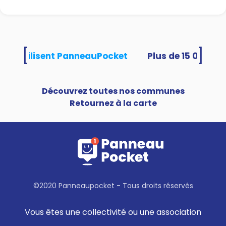
contact@adiltarn.org
05 63 48 73 80
🏛️ La mairie se tient à votre
[
]
ités utilisent PanneauPocket
disposition.
Découvrez toutes nos communes
Retournez à la carte
©2020 Panneaupocket - Tous droits réservés
Vous êtes une collectivité ou une association