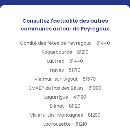
gestion des eaux, gestion de
la végétation, régulation de
l’humidité au niveau des
Consultez l'actualité des autres
fondations
communes autour de Peyregoux
✅ Qui peut en bénéficier
Comité des fêtes de Peyregoux - 81440
Les propriétaires occupants
d’une maison individuelle
Roquecourbe - 81210
située en zone d’aléa fort,
Lautrec - 81440
sous conditions de ressources
Navès - 81710
et critères d’éligibilité.
Vielmur-sur-Agout - 81570
💻 Vérifier votre éligibilité
SMAEP du Pas des Bêtes - 81090
fonds-prevention-
Lagarrigue - 47190
argile.beta.gouv.fr/simulateur
Dénat - 81120
📞 Être conseillé gratuitement
Viviers-Lès-Montagnes - 81290
ADIL 81, conseiller mandaté
Lacrouzette - 81210
par l’État