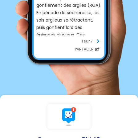
gonflement des argiles (RGA).
En période de sécheresse, les
sols argileux se rétractent,
puis gonflent lors des
épisodes pluvieux. Ces
1 sur 7
mouvements alternés
fragilisent progressivement
PARTAGER
les fondations des maisons.
Le Tarn compte 90 épisodes
de sécheresse classés
catastrophe naturelle.
🔍 Les signes à surveiller sur
votre maison
• Fissures en escalier sur les
façades
• Décollements entre murs et
plafonds