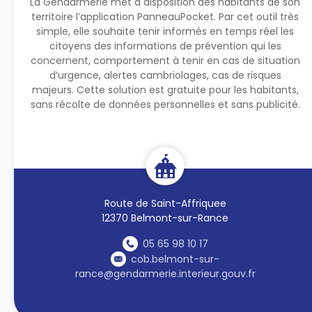
La Gendarmerie met à disposition des habitants de son
territoire l’application PanneauPocket. Par cet outil très
simple, elle souhaite tenir informés en temps réel les
citoyens des informations de prévention qui les
concernent, comportement à tenir en cas de situation
d’urgence, alertes cambriolages, cas de risques
majeurs. Cette solution est gratuite pour les habitants,
sans récolte de données personnelles et sans publicité.
Route de Saint-Affriquee
12370 Belmont-sur-Rance
05 65 98 10 17
cob.belmont-sur-
rance@gendarmerie.interieur.gouv.fr