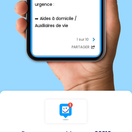
urgence
:
➡️
Aides à domicile /
Auxiliaires de vie
📅 Remplacement pour la
1 sur 10
période estivale avec
PARTAGER
possibilité de prolongation.
📍 Postes à pourvoir
immédiatement.
📩 Envoyez votre CV et votre
lettre de motivation à :
Mme Véronique Lesage
📧 v.lesage@c4charly.fr
N'hésitez pas à partager cette
information autour de vous.