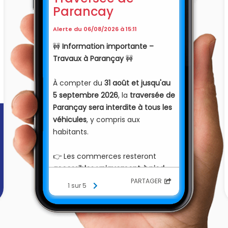
Parancay
Alerte du 06/08/2026 à 15:11
🚧
Information importante –
Travaux à Parançay
🚧
À compter du
31 août et jusqu'au
5 septembre 2026
, la
traversée de
Parançay sera interdite à tous les
véhicules
, y compris aux
habitants.
👉 Les commerces resteront
accessibles uniquement à pied
.
PARTAGER
1 sur 5
🅿️ Des parkings seront mis à votre
disposition :
• Aire de repos du Chêne Vert